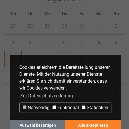
Mo
Di
Mi
Do
Fr
Sa
So
27
28
29
30
31
1
2
3
4
5
6
7
8
9
10
11
12
13
14
15
16
Cookies erleichtern die Bereitstellung unserer
Dienste. Mit der Nutzung unserer Dienste
17
18
19
20
21
22
23
erklären Sie sich damit einverstanden, dass
wir Cookies verwenden.
24
25
26
27
28
29
30
Zur Datenschutzerklärung
Notwendig
Funktional
Statistiken
31
1
2
3
4
5
6
Auswahl bestätigen
Alle akzeptieren